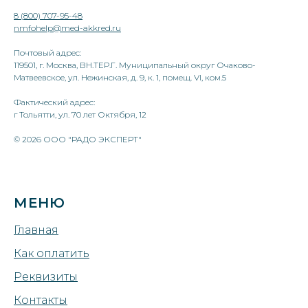
8 (800) 707-95-48
nmfohelp@med-akkred.ru
Почтовый адрес:
119501, г. Москва, ВН.ТЕР.Г. Муниципальный округ Очаково-
Матвеевское, ул. Нежинская, д. 9, к. 1, помещ. VI, ком.5
Фактический адрес:
г Тольятти, ул. 70 лет Октября, 12
© 2026 ООО "РАДО ЭКСПЕРТ"
МЕНЮ
Главная
Как оплатить
Реквизиты
Контакты