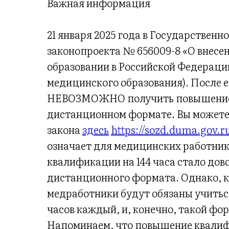
Важная информация
21 января 2025 года в Государственн
законопроекта № 656009-8 «О внесе
образовании в Российской Федераци
медицинского образования). После е
НЕВОЗМОЖНО получить повышение 
дистанционном формате. Вы можете
закона
здесь
https://sozd.duma.gov.r
означает для медицинских работни
квалификации на 144 часа стало дов
дистанционного формата. Однако, ко
медработники будут обязаны учиться 
часов каждый, и, конечно, такой фо
Напоминаем, что повышение квалифи