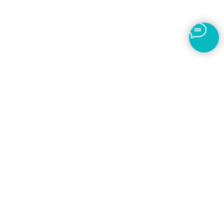
8 (800) 707-95-48
nmfohelp@med-akkred.ru
Почтовый адрес:
119501, г. Москва, ВН.ТЕР.Г. Муниципальный округ Очаково-
Матвеевское, ул. Нежинская, д. 9, к. 1, помещ. VI, ком.5
Фактический адрес:
г Тольятти, ул. 70 лет Октября, 12
© 2026 ООО "РАДО ЭКСПЕРТ"