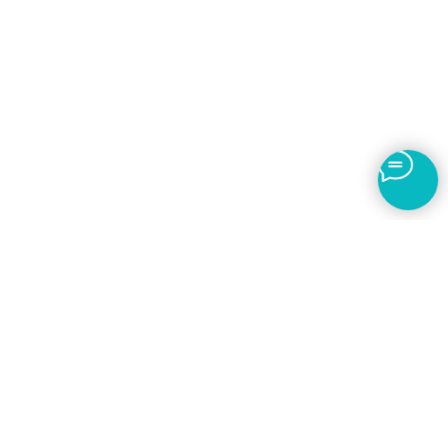
8 (800) 707-95-48
nmfohelp@med-akkred.ru
Почтовый адрес:
119501, г. Москва, ВН.ТЕР.Г. Муниципальный округ Очаково-
Матвеевское, ул. Нежинская, д. 9, к. 1, помещ. VI, ком.5