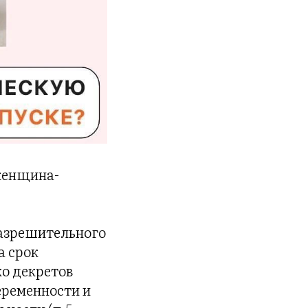
 женщина-
разрешительного
а срок
ко декретов
еременности и