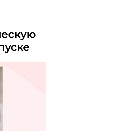
ческую
пуске