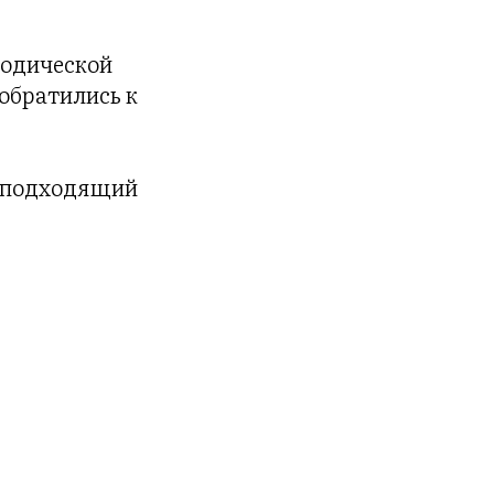
иодической
 обратились к
е подходящий