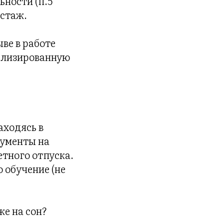
ьности (п.5
 стаж.
ве в работе
иализированную
аходясь в
кументы на
етного отпуска.
 обучение (не
же на сон?