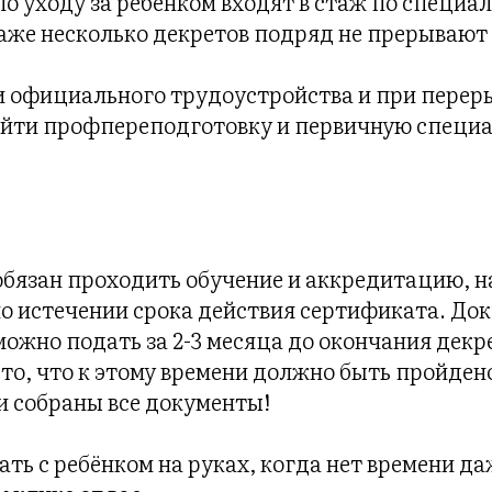
по уходу за ребёнком входят в стаж по специал
даже несколько декретов подряд не прерывают
и официального трудоустройства и при переры
пройти профпереподготовку и первичную спец
обязан проходить обучение и аккредитацию, н
по истечении срока действия сертификата. До
ожно подать за 2-3 месяца до окончания декр
то, что к этому времени должно быть пройдено
, и собраны все документы!
лать с ребёнком на руках, когда нет времени да