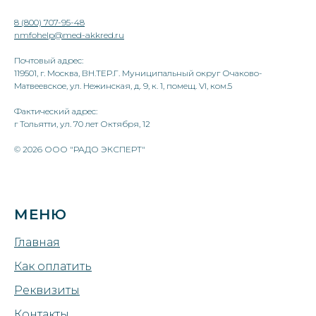
8 (800) 707-95-48
nmfohelp@med-akkred.ru
Почтовый адрес:
119501, г. Москва, ВН.ТЕР.Г. Муниципальный округ Очаково-
Матвеевское, ул. Нежинская, д. 9, к. 1, помещ. VI, ком.5
Фактический адрес:
г Тольятти, ул. 70 лет Октября, 12
© 2026 ООО "РАДО ЭКСПЕРТ"
МЕНЮ
Главная
Как оплатить
Реквизиты
Контакты