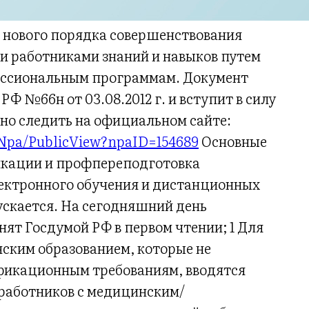
 нового порядка совершенствования
 работниками знаний и навыков путем
ессиональным программам. Документ
Ф №66н от 03.08.2012 г. и вступит в силу
жно следить на официальном сайте:
n/Npa/PublicView?npaID=154689
Основные
икации и профпереподготовка
ектронного обучения и дистанционных
ускается. На сегодняшний день
ят Госдумой РФ в первом чтении; 1 Для
ским образованием, которые не
икационным требованиям, вводятся
работников с медицинским/