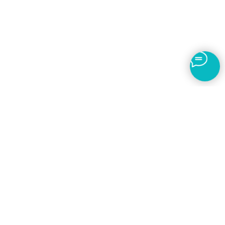
8 (800) 707-95-48
nmfohelp@med-akkred.ru
Почтовый адрес:
119501, г. Москва, ВН.ТЕР.Г. Муниципальный округ Очаково-
Матвеевское, ул. Нежинская, д. 9, к. 1, помещ. VI, ком.5
Фактический адрес:
г Тольятти, ул. 70 лет Октября, 12