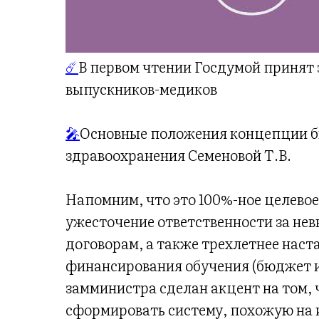
☄️
В первом чтении Госдумой принят 
выпускников-медиков
🎤
Основные положения концепции б
здравоохранения Семеновой Т.В.
Напомним, что это 100%-ное целево
ужесточение ответственности за не
договорам, а также трехлетнее наст
финансирования обучения (бюджет и
замминистра сделан акцент на том,
сформировать систему, похожую на 