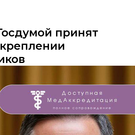
Госдумой принят
акреплении
иков